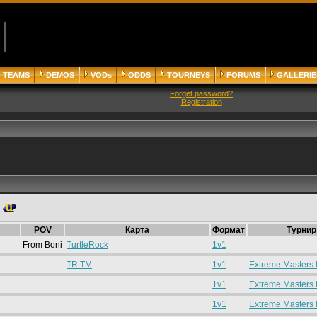
TEAMS
DEMOS
VODs
ODDS
TOURNEYS
FORUMS
GALLERIE
Forget password?
Registration
POV
Карта
Формат
Турнир
From Boni
TurtleRock
1v1
TR TM
1v1
Extreme Masters 
1v1
Extreme Masters 
1v1
Extreme Masters 