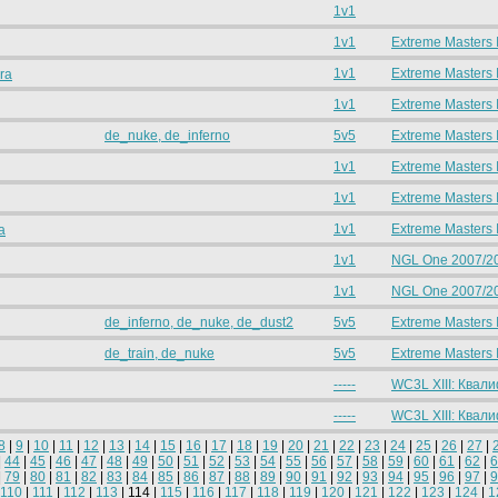
1v1
1v1
Extreme Masters I
1v1
Extreme Masters I
ra
1v1
Extreme Masters 
de_nuke, de_inferno
5v5
Extreme Masters I
1v1
Extreme Masters 
1v1
Extreme Masters 
1v1
Extreme Masters 
a
1v1
NGL One 2007/2
1v1
NGL One 2007/2
de_inferno, de_nuke, de_dust2
5v5
Extreme Masters I
de_train, de_nuke
5v5
Extreme Masters I
-----
WC3L XIII: Квал
-----
WC3L XIII: Квал
8
|
9
|
10
|
11
|
12
|
13
|
14
|
15
|
16
|
17
|
18
|
19
|
20
|
21
|
22
|
23
|
24
|
25
|
26
|
27
|
|
44
|
45
|
46
|
47
|
48
|
49
|
50
|
51
|
52
|
53
|
54
|
55
|
56
|
57
|
58
|
59
|
60
|
61
|
62
|
6
|
79
|
80
|
81
|
82
|
83
|
84
|
85
|
86
|
87
|
88
|
89
|
90
|
91
|
92
|
93
|
94
|
95
|
96
|
97
|
9
110
|
111
|
112
|
113
| 114 |
115
|
116
|
117
|
118
|
119
|
120
|
121
|
122
|
123
|
124
|
1