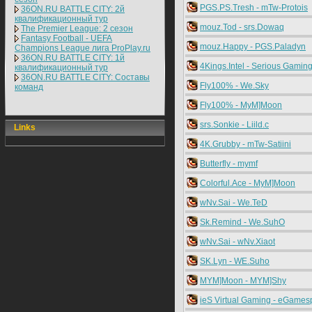
PGS.PS.Tresh - mTw-Protois
36ON.RU BATTLE CITY: 2й
квалификационный тур
mouz.Tod - srs.Dowaq
The Premier League: 2 cезон
Fantasy Football - UEFA
mouz.Happy - PGS.Paladyn
Champions League лига ProPlay.ru
36ON.RU BATTLE CITY: 1й
4Kings.Intel - Serious Gamin
квалификационный тур
36ON.RU BATTLE CITY: Составы
Fly100% - We.Sky
команд
Fly100% - MyM]Moon
srs.Sonkie - Liild.c
Links
4K.Grubby - mTw-Satiini
Butterfly - mymf
Colorful.Ace - MyM]Moon
wNv.Sai - We.TeD
Sk.Remind - We.SuhO
wNv.Sai - wNv.Xiaot
SK.Lyn - WE.Suho
MYM]Moon - MYM]Shy
ieS Virtual Gaming - eGames