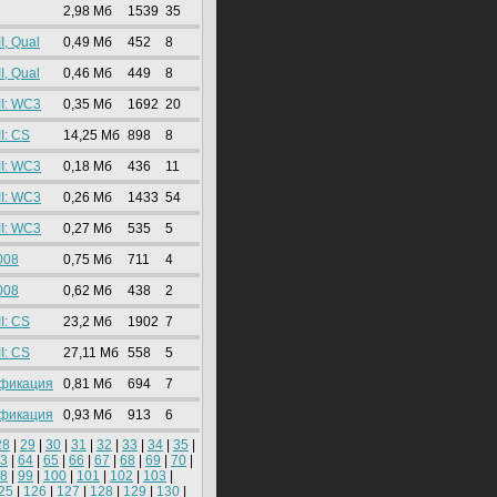
2,98 Mб
1539
35
I, Qual
0,49 Mб
452
8
I, Qual
0,46 Mб
449
8
II: WC3
0,35 Mб
1692
20
I: CS
14,25 Mб
898
8
II: WC3
0,18 Mб
436
11
II: WC3
0,26 Mб
1433
54
II: WC3
0,27 Mб
535
5
008
0,75 Mб
711
4
008
0,62 Mб
438
2
I: CS
23,2 Mб
1902
7
I: CS
27,11 Mб
558
5
ификация
0,81 Mб
694
7
ификация
0,93 Mб
913
6
28
|
29
|
30
|
31
|
32
|
33
|
34
|
35
|
3
|
64
|
65
|
66
|
67
|
68
|
69
|
70
|
8
|
99
|
100
|
101
|
102
|
103
|
25
|
126
|
127
|
128
|
129
|
130
|