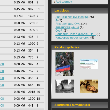
Add tourney
0,35 Mб
801
9
0,45 Mб
989
51
Last blogs
0,1 Mб
1493
7
Записки без смысла [5]
(25)
Ф
(2)
0,08 Mб
1255
8
Я вернулась. Olya
(14)
Китайская улица
(1)
0,09 Mб
1580
9
Окей.
(3)
Ранетки: Новая любовь. Ча...
(5)
0,13 Mб
436
4
Кадровые перестановки
(8)
0,13 Mб
1020
5
Random galleries
0,13 Mб
354
3
0,13 Mб
775
7
008
0,08 Mб
399
4
008
0,46 Mб
757
7
008
0,15 Mб
356
4
008
0,05 Mб
566
10
0,25 Mб
2915
40
008
0,08 Mб
1390
18
Searching a new authors!
008
0,09 Mб
441
8