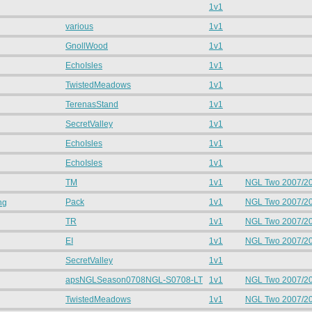
1v1
various
1v1
GnollWood
1v1
EchoIsles
1v1
TwistedMeadows
1v1
TerenasStand
1v1
SecretValley
1v1
EchoIsles
1v1
EchoIsles
1v1
TM
1v1
NGL Two 2007/2
Pack
1v1
NGL Two 2007/2
ng
TR
1v1
NGL Two 2007/2
EI
1v1
NGL Two 2007/2
SecretValley
1v1
apsNGLSeason0708NGL-S0708-LT
1v1
NGL Two 2007/2
TwistedMeadows
1v1
NGL Two 2007/2