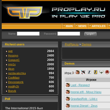
MAIN
NEWS
ARTICLES
Name:
Password:
Richest users
ProPlay.ru
>
Demos
2664
ggtt
2400
Hvostyn
2000
GopaveC
Demos
2000
rmn1x
1958
Akon
994
Игра:
razdavalochka
700
CoolMast
Игроки
606
Devostatortk
Last - Respect
600
modify2h
400
Boevik
hoorai.elfi - Mouz.Hasu
Poll
GravitasRob - Liild.c
hoorai.Diesel - Zeus
The Internaitonal 2015 был