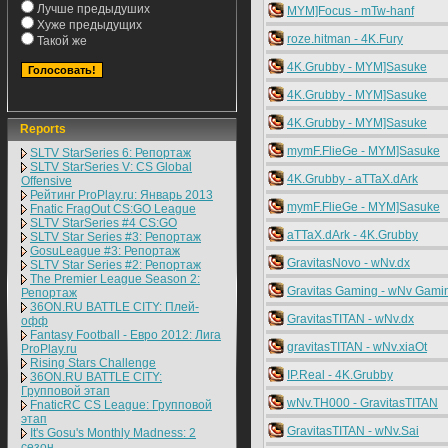
Лучше предыдуших
MYM]Focus - mTw-hanf
Хуже предыдущих
roze.hitman - 4K.Fury
Такой же
4K.Grubby - MYM]Sasuke
4K.Grubby - MYM]Sasuke
4K.Grubby - MYM]Sasuke
Reports
mymF.FlieGe - MYM]Sasuke
SLTV StarSeries 6: Репортаж
SLTV StarSeries V: CS Global
4K.Grubby - aTTaX.dArk
Offensive
Рейтинг ProPlay.ru: Январь 2013
mymF.FlieGe - MYM]Sasuke
Fnatic FragOut CS:GO League
SLTV StarSeries #4 CS:GO
aTTaX.dArk - 4K.Grubby
SLTV Star Series #3: Репортаж
GosuLeague #3: Репортаж
GravitasNovo - wNv.dx
SLTV Star Series #2: Репортаж
The Premier League Season 2:
Gravitas Gaming - wNv Gami
Репортаж
36ON.RU BATTLE CITY: Плей-
GravitasTITAN - wNv.dx
офф
Fantasy Football - Евро 2012: Лига
gravitasTITAN - wNv.xiaOt
ProPlay.ru
Rising Stars Challenge
IP.Real - 4K.Grubby
36ON.RU BATTLE CITY:
Групповой этап
wNv.TH000 - GravitasTITAN
FnaticRC CS League: Групповой
этап
GravitasTITAN - wNv.Sai
It's Gosu's Monthly Madness: 2
сезон