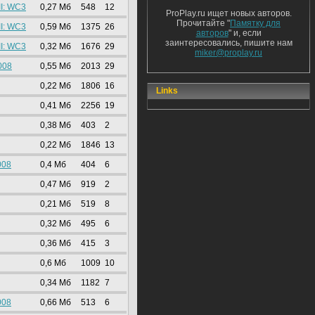
II: WC3
0,27 Mб
548
12
ProPlay.ru ищет новых авторов.
Прочитайте "
Памятку для
II: WC3
0,59 Mб
1375
26
авторов
" и, если
заинтересовались, пишите нам
II: WC3
0,32 Mб
1676
29
miker@proplay.ru
008
0,55 Mб
2013
29
0,22 Mб
1806
16
Links
0,41 Mб
2256
19
0,38 Mб
403
2
0,22 Mб
1846
13
008
0,4 Mб
404
6
0,47 Mб
919
2
0,21 Mб
519
8
0,32 Mб
495
6
0,36 Mб
415
3
0,6 Mб
1009
10
0,34 Mб
1182
7
008
0,66 Mб
513
6