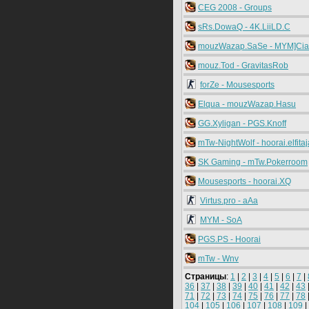
CEG 2008 - Groups
sRs.DowaQ - 4K.LiiLD.C
mouzWazap.SaSe - MYM]Cia
mouz.Tod - GravitasRob
forZe - Mousesports
Elqua - mouzWazap.Hasu
GG.Xyligan - PGS.Knoff
mTw-NightWolf - hoorai.elfitaj
SK Gaming - mTw.Pokerroom
Mousesports - hoorai.XQ
Virtus.pro - aAa
MYM - SoA
PGS.PS - Hoorai
mTw - Wnv
Страницы
:
1
|
2
|
3
|
4
|
5
|
6
|
7
|
36
|
37
|
38
|
39
|
40
|
41
|
42
|
43
71
|
72
|
73
|
74
|
75
|
76
|
77
|
78
104
|
105
|
106
|
107
|
108
|
109
|