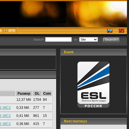
S
SITE
Search:
in
Event
Размер
DL
Com
12,37 Mб
1704
84
II: WC3
0,33 Mб
277
7
II: WC3
0,41 Mб
961
15
Next tourneys
II: WC3
0,36 Mб
415
7