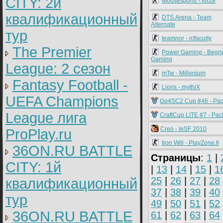
CITY: 2й
Mousesports - forZe
квалификационный
DTS.Arena - Team
Alternate
тур
teamnor - n!faculty
The Premier
Power Gaming - Begri
Gaming
League: 2 cезон
mTw - Millenium
Fantasy Football -
Lions - mythiX
UEFA Champions
Go4SC2 Cup #46 - Pa
League лига
CraftCup LITE #7 - Pac
Creo - IeSF 2010
ProPlay.ru
Iron Will - PlayZone.fi
36ON.RU BATTLE
Страницы
:
1
|
CITY: 1й
|
13
|
14
|
15
|
1
25
|
26
|
27
|
28
квалификационный
37
|
38
|
39
|
40
тур
49
|
50
|
51
|
52
36ON.RU BATTLE
61
|
62
|
63
|
64