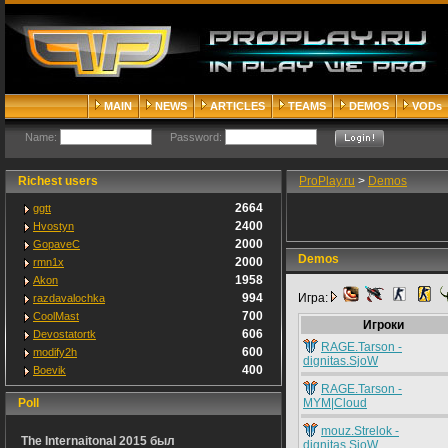
MAIN
NEWS
ARTICLES
TEAMS
DEMOS
VODs
Name:
Password:
Richest users
ProPlay.ru
>
Demos
2664
ggtt
2400
Hvostyn
2000
GopaveC
Demos
2000
rmn1x
1958
Akon
994
Игра:
razdavalochka
700
CoolMast
Игроки
606
Devostatortk
RAGE.Tarson -
600
modify2h
dignitas.SjoW
400
Boevik
RAGE.Tarson -
Poll
MYM|Cloud
mouz.Strelok -
The Internaitonal 2015 был
dignitas.SjoW