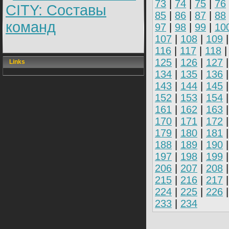
73
|
74
|
75
|
76
CITY: Составы
85
|
86
|
87
|
88
команд
97
|
98
|
99
|
10
107
|
108
|
109
116
|
117
|
118
125
|
126
|
127
Links
134
|
135
|
136
143
|
144
|
145
152
|
153
|
154
161
|
162
|
163
170
|
171
|
172
179
|
180
|
181
188
|
189
|
190
197
|
198
|
199
206
|
207
|
208
215
|
216
|
217
224
|
225
|
226
233
|
234