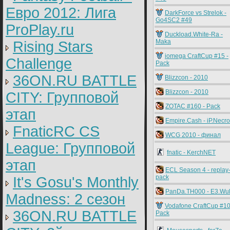
Евро 2012: Лига
DarkForce vs Strelok -
Go4SC2 #49
ProPlay.ru
Duckload.White-Ra -
Maka
Rising Stars
iomega CraftCup #15 -
Challenge
Pack
36ON.RU BATTLE
Blizzcon - 2010
Blizzcon - 2010
CITY: Групповой
ZOTAC #160 - Pack
этап
Empire.Cash - iP.Necr
FnaticRC CS
WCG 2010 - финал
League: Групповой
fnatic - KerchNET
этап
ECL Season 4 - replay
pack
It's Gosu's Monthly
PanDa.TH000 - E3.Wul
Madness: 2 сезон
Vodafone CraftCup #10
36ON.RU BATTLE
Pack