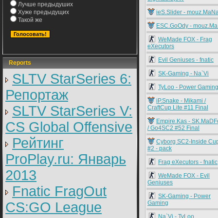
Лучше предыдуших
Хуже предыдущих
ieS.Slider - mouz.MaN
Такой же
ESC.GoOdy - mouz.M
WeMade FOX - Frag
eXecutors
Evil Geniuses - fnatic
Reports
SK-Gaming - Na`Vi
SLTV StarSeries 6:
TyLoo - Power Gamin
Репортаж
iP.Snake - Mikami /
SLTV StarSeries V:
CraftCup Lite #11 Final
Empire.Kas - SK.MaD
CS Global Offensive
/ Go4SC2 #52 Final
Рейтинг
Cyborg SC2-Inside Cu
#2 - pack
ProPlay.ru: Январь
Frag eXecutors - fnatic
2013
WeMade FOX - Evil
Geniuses
Fnatic FragOut
SK-Gaming - Power
CS:GO League
Gaming
Na`Vi - TyLoo