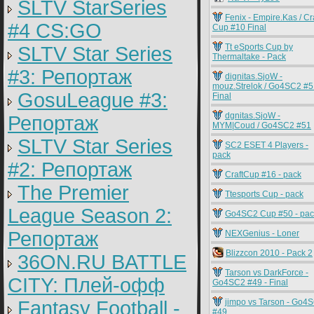
SLTV StarSeries
Fenix - Empire.Kas / Cr
#4 CS:GO
Cup #10 Final
Tt eSports Cup by
SLTV Star Series
Thermaltake - Pack
#3: Репортаж
dignitas.SjoW -
mouz.Strelok / Go4SC2 #5
GosuLeague #3:
Final
dgnitas.SjoW -
Репортаж
MYM|Coud / Go4SC2 #51
SLTV Star Series
SC2 ESET 4 Players -
pack
#2: Репортаж
CraftCup #16 - pack
The Premier
Ttesports Cup - pack
League Season 2:
Go4SC2 Cup #50 - pac
Репортаж
NEXGenius - Loner
Blizzcon 2010 - Pack 2
36ON.RU BATTLE
Tarson vs DarkForce -
CITY: Плей-офф
Go4SC2 #49 - Final
Fantasy Football -
jimpo vs Tarson - Go4
#49