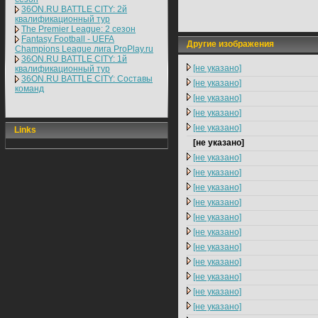
36ON.RU BATTLE CITY: 2й
квалификационный тур
The Premier League: 2 cезон
Fantasy Football - UEFA
Другие изображения
Champions League лига ProPlay.ru
36ON.RU BATTLE CITY: 1й
[не указано]
квалификационный тур
36ON.RU BATTLE CITY: Составы
[не указано]
команд
[не указано]
[не указано]
[не указано]
Links
[не указано]
[не указано]
[не указано]
[не указано]
[не указано]
[не указано]
[не указано]
[не указано]
[не указано]
[не указано]
[не указано]
[не указано]