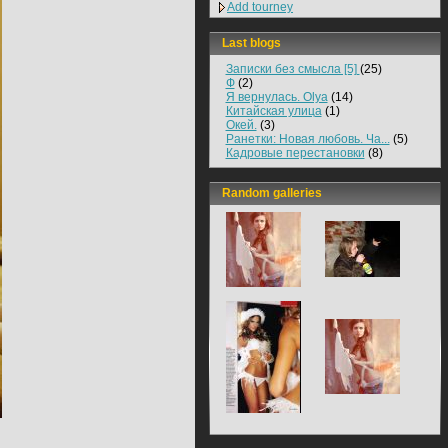
Add tourney
Last blogs
Записки без смысла [5]
(25)
Ф
(2)
Я вернулась. Olya
(14)
Китайская улица
(1)
Окей.
(3)
Ранетки: Новая любовь. Ча...
(5)
Кадровые перестановки
(8)
Random galleries