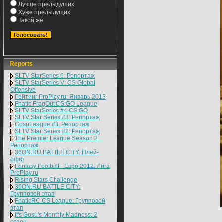
Лучше предыдуших
Хуже предыдущих
Такой же
Reports
SLTV StarSeries 6: Репортаж
SLTV StarSeries V: CS Global
Offensive
Рейтинг ProPlay.ru: Январь 2013
Fnatic FragOut CS:GO League
SLTV StarSeries #4 CS:GO
SLTV Star Series #3: Репортаж
GosuLeague #3: Репортаж
SLTV Star Series #2: Репортаж
The Premier League Season 2:
Репортаж
36ON.RU BATTLE CITY: Плей-
офф
Fantasy Football - Евро 2012: Лига
ProPlay.ru
Rising Stars Challenge
36ON.RU BATTLE CITY:
Групповой этап
FnaticRC CS League: Групповой
этап
It's Gosu's Monthly Madness: 2
сезон