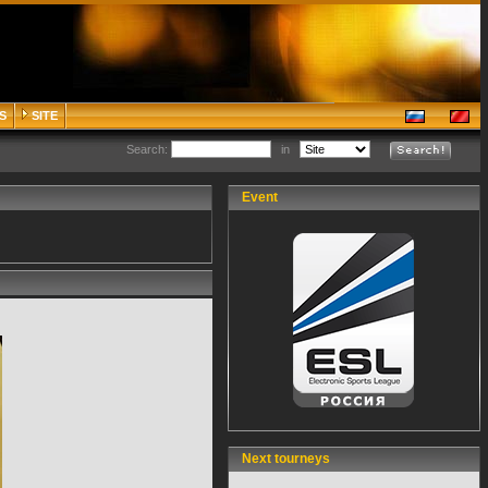
S
SITE
Search:
in
Event
Next tourneys