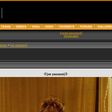
TEAMS
DEMOS
VODs
ODDS
TOURNEYS
FORUMS
GALLERIE
Forget password?
Registration
лерея
>
[не указано]
[не указано]