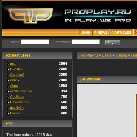
MAIN
NEWS
ARTICLES
Name:
Password:
Richest users
ProPlay.ru
>
Users
>
p0keta
>
Га
2664
ggtt
2400
Hvostyn
2000
GopaveC
[не указано]
2000
rmn1x
1958
Akon
994
razdavalochka
700
CoolMast
606
Devostatortk
600
modify2h
400
Boevik
Poll
The Internaitonal 2015 был