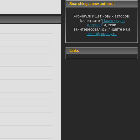
Searching a new authors!
ProPlay.ru ищет новых авторов.
Прочитайте "
Памятку для
авторов
" и, если
заинтересовались, пишите нам
miker@proplay.ru
Links