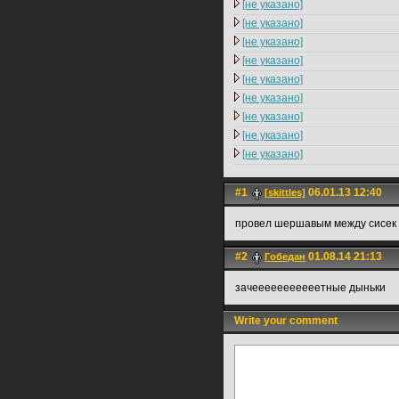
[не указано]
[не указано]
[не указано]
[не указано]
[не указано]
[не указано]
[не указано]
[не указано]
[не указано]
#1
06.01.13 12:40
[skittles]
провел шершавым между сисек
#2
01.08.14 21:13
Гoбедан
зачееееееееееетные дыньки
Write your comment