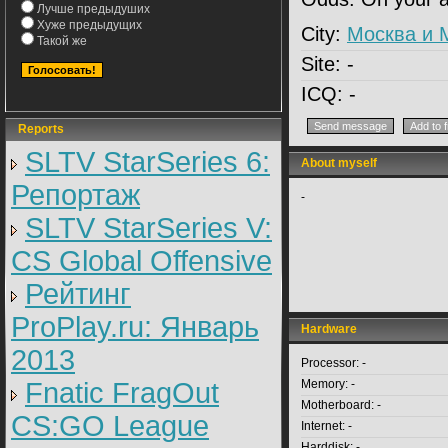
Лучше предыдуших
Хуже предыдущих
City:
Москва и
Такой же
Site:
-
ICQ:
-
Reports
SLTV StarSeries 6:
About myself
Репортаж
-
SLTV StarSeries V:
CS Global Offensive
Рейтинг
ProPlay.ru: Январь
Hardware
2013
Processor:
-
Fnatic FragOut
Memory:
-
Motherboard:
-
CS:GO League
Internet:
-
Harddisk:
-