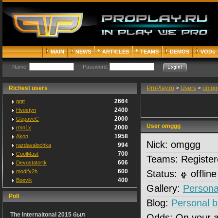
MAIN
NEWS
ARTICLES
TEAMS
DEMOS
VODs
Name:
Password:
Richest users
ProPlay.ru
>
Users
>
omgg
2664
ggtt
2400
Hvostyn
2000
GopaveC
User omggg
2000
rmn1x
1958
Akon
Nick:
omggg
994
razdavalochka
700
CoolMast
Teams:
Register
606
Devostatortk
600
modify2h
Status:
offline
400
Boevik
Gallery:
Personal
Poll
Blog:
Personal b
The Internaitonal 2015 был
Odds:
On your 