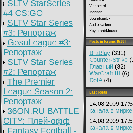
SLTV StarSeries
Videocard:
-
#4 CS:GO
Monitor:
-
Soundcard:
-
SLTV Star Series
Audio system:
-
#3: Репортаж
Keyboard/Mouse:
-
GosuLeague #3:
Posts in forums [519]
Репортаж
BraBlay
(331)
Counter-Strike
(
SLTV Star Series
Главный
(32)
#2: Репортаж
WarCraft III
(6)
The Premier
DotA
(4)
League Season 2:
Last posts
Репортаж
14.08.2009 17:
36ON.RU BATTLE
канала в мирке
CITY: Плей-офф
14.08.2009 17:
канала в мирке
Fantasy Football -