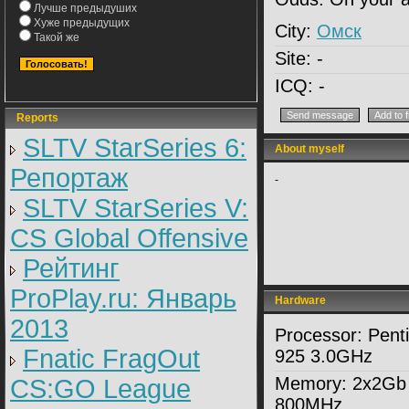
Лучше предыдуших
Хуже предыдущих
City:
Омск
Такой же
Site:
-
ICQ:
-
Reports
SLTV StarSeries 6:
About myself
Репортаж
-
SLTV StarSeries V:
CS Global Offensive
Рейтинг
ProPlay.ru: Январь
Hardware
2013
Processor:
Pent
Fnatic FragOut
925 3.0GHz
Memory:
2x2Gb
CS:GO League
800MHz