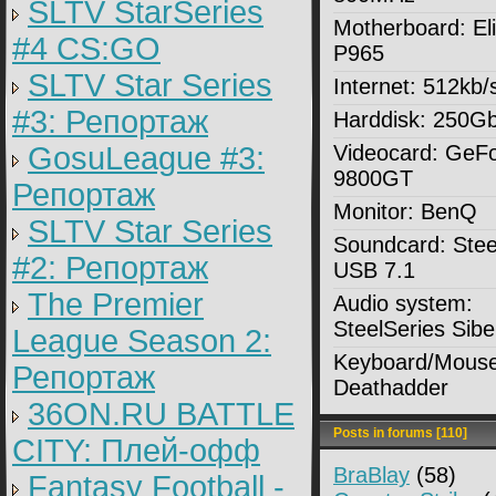
SLTV StarSeries
Motherboard:
El
#4 CS:GO
P965
SLTV Star Series
Internet:
512kb/
#3: Репортаж
Harddisk:
250G
GosuLeague #3:
Videocard:
GeFo
9800GT
Репортаж
Monitor:
BenQ
SLTV Star Series
Soundcard:
Stee
#2: Репортаж
USB 7.1
The Premier
Audio system:
SteelSeries Sibe
League Season 2:
Keyboard/Mouse
Репортаж
Deathadder
36ON.RU BATTLE
Posts in forums [110]
CITY: Плей-офф
BraBlay
(58)
Fantasy Football -