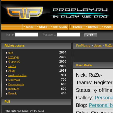
MAIN
NEWS
ARTICLES
TEAMS
DEMOS
VODs
Name:
Password:
Richest users
ProPlay.ru
>
Users
>
RaZe
2664
ggtt
2400
Hvostyn
2000
GopaveC
User RaZe-
2000
rmn1x
1958
Akon
Nick:
RaZe-
994
razdavalochka
700
CoolMast
Teams:
Register
606
Devostatortk
600
modify2h
Status:
offline
400
Boevik
Gallery:
Personal
Poll
Blog:
Personal b
The Internaitonal 2015 был
Odds:
On your 